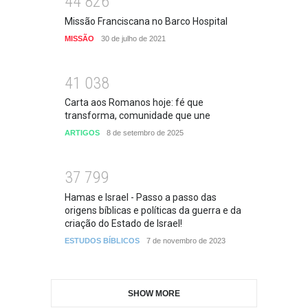
4
4
8
2
6
Missão Franciscana no Barco Hospital
MISSÃO
30 de julho de 2021
4
1
0
3
8
Carta aos Romanos hoje: fé que
transforma, comunidade que une
ARTIGOS
8 de setembro de 2025
3
7
7
9
9
Hamas e Israel - Passo a passo das
origens bíblicas e políticas da guerra e da
criação do Estado de Israel!
ESTUDOS BÍBLICOS
7 de novembro de 2023
SHOW MORE