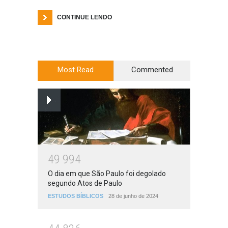
CONTINUE LENDO
Most Read
Commented
4
9
9
9
4
O dia em que São Paulo foi degolado
segundo Atos de Paulo
ESTUDOS BÍBLICOS
28 de junho de 2024