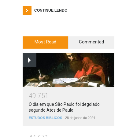
CONTINUE LENDO
Most Read
Commented
4
9
7
5
1
O dia em que São Paulo foi degolado
segundo Atos de Paulo
ESTUDOS BÍBLICOS
28 de junho de 2024