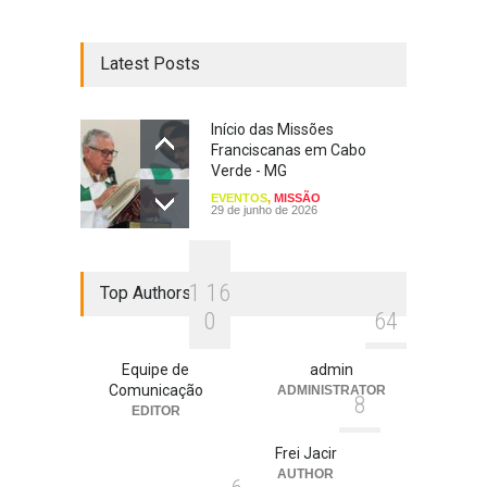
Latest Posts
Início das Missões
Franciscanas em Cabo
Verde - MG
EVENTOS
,
MISSÃO
29 de junho de 2026
1
1
6
Top Authors
0
6
4
Equipe de
admin
Comunicação
ADMINISTRATOR
8
EDITOR
Frei Jacir
AUTHOR