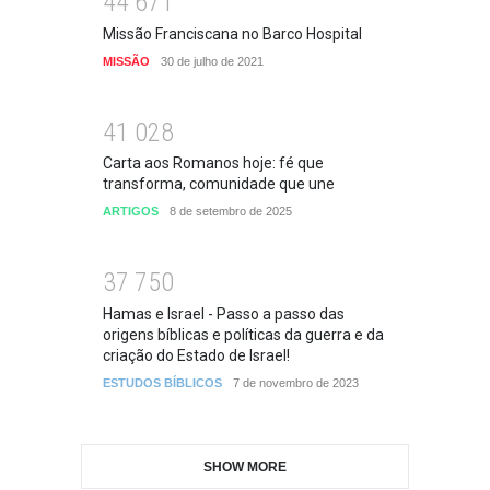
4
4
6
7
1
Missão Franciscana no Barco Hospital
MISSÃO
30 de julho de 2021
4
1
0
2
8
Carta aos Romanos hoje: fé que
transforma, comunidade que une
ARTIGOS
8 de setembro de 2025
3
7
7
5
0
Hamas e Israel - Passo a passo das
origens bíblicas e políticas da guerra e da
criação do Estado de Israel!
ESTUDOS BÍBLICOS
7 de novembro de 2023
SHOW MORE