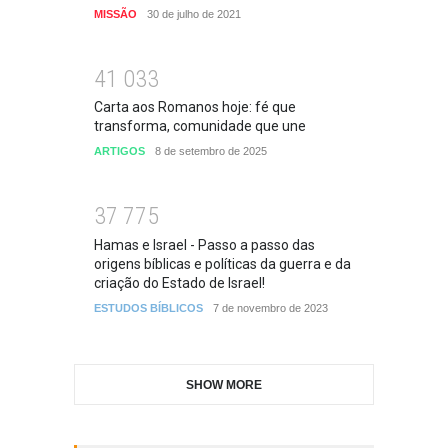
MISSÃO
30 de julho de 2021
4
1
0
3
3
Carta aos Romanos hoje: fé que
transforma, comunidade que une
ARTIGOS
8 de setembro de 2025
3
7
7
7
5
Hamas e Israel - Passo a passo das
origens bíblicas e políticas da guerra e da
criação do Estado de Israel!
ESTUDOS BÍBLICOS
7 de novembro de 2023
SHOW MORE