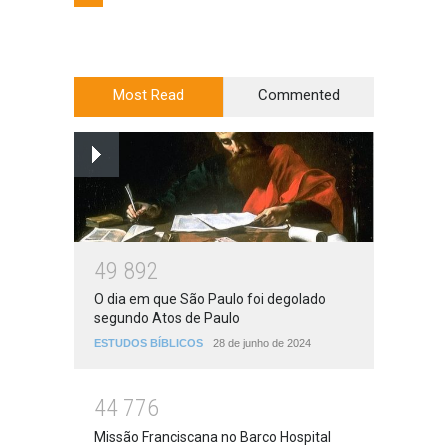
Most Read
Commented
4
9
8
9
2
O dia em que São Paulo foi degolado
segundo Atos de Paulo
ESTUDOS BÍBLICOS
28 de junho de 2024
4
4
7
7
6
Missão Franciscana no Barco Hospital