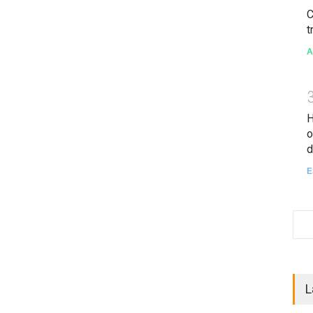
C
t
A
H
o
d
E
L