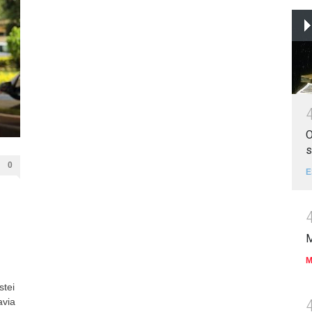
O
s
0
E
M
M
stei
avia