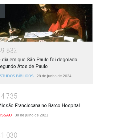
4
9
8
3
2
 dia em que São Paulo foi degolado
egundo Atos de Paulo
STUDOS BÍBLICOS
28 de junho de 2024
4
4
7
3
5
issão Franciscana no Barco Hospital
ISSÃO
30 de julho de 2021
4
1
0
3
0