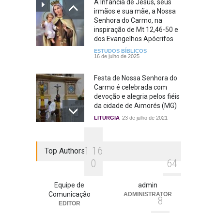
A Infância de Jesus, seus
irmãos e sua mãe, a Nossa
Senhora do Carmo, na
inspiração de Mt 12,46-50 e
dos Evangelhos Apócrifos
ESTUDOS BÍBLICOS
16 de julho de 2025
Festa de Nossa Senhora do
Carmo é celebrada com
devoção e alegria pelos fiéis
da cidade de Aimorés (MG)
LITURGIA
23 de julho de 2021
1
1
6
Top Authors
0
6
4
Equipe de
admin
Comunicação
ADMINISTRATOR
8
EDITOR