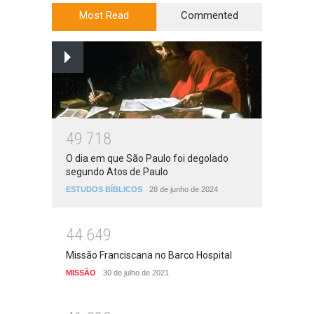
Most Read
Commented
4
9
7
1
8
O dia em que São Paulo foi degolado
segundo Atos de Paulo
ESTUDOS BÍBLICOS
28 de junho de 2024
4
4
6
4
9
Missão Franciscana no Barco Hospital
MISSÃO
30 de julho de 2021