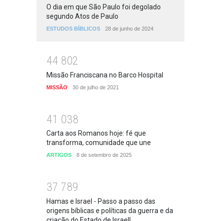
O dia em que São Paulo foi degolado
segundo Atos de Paulo
ESTUDOS BÍBLICOS
28 de junho de 2024
4
4
8
0
2
Missão Franciscana no Barco Hospital
MISSÃO
30 de julho de 2021
4
1
0
3
8
Carta aos Romanos hoje: fé que
transforma, comunidade que une
ARTIGOS
8 de setembro de 2025
3
7
7
8
9
Hamas e Israel - Passo a passo das
origens bíblicas e políticas da guerra e da
criação do Estado de Israel!