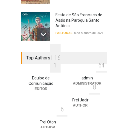
Festa de São Francisco de
Assis na Paróquia Santo
Antônio
PASTORAL
8 de outubro de 2021
Carta do Ministro Geral e do
1
1
6
Top Authors
Definitório para a Festa de
São Francisco
1
6
4
EVENTOS
29 de setembro de 2021
Equipe de
admin
Comunicação
ADMINISTRATOR
8
EDITOR
Frei Jacir
AUTHOR
6
Frei Oton
AUTHOR