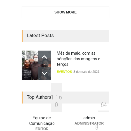
SHOW MORE
Latest Posts
Mês de maio, com as
bênçãos das imagens e
terços
EVENTOS
3 de maio de 2021
1
1
6
Top Authors
0
6
4
Equipe de
admin
Comunicação
ADMINISTRATOR
8
EDITOR