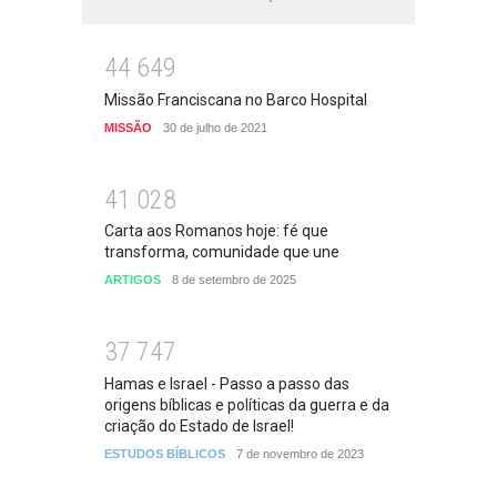
4
4
6
4
9
Missão Franciscana no Barco Hospital
MISSÃO
30 de julho de 2021
4
1
0
2
8
Carta aos Romanos hoje: fé que
transforma, comunidade que une
ARTIGOS
8 de setembro de 2025
3
7
7
4
7
Hamas e Israel - Passo a passo das
origens bíblicas e políticas da guerra e da
criação do Estado de Israel!
ESTUDOS BÍBLICOS
7 de novembro de 2023