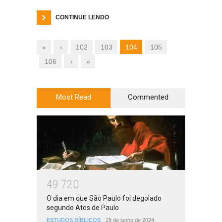
CONTINUE LENDO
«
‹
102
103
104
105
106
›
»
Most Read
Commented
4
9
7
2
0
O dia em que São Paulo foi degolado
segundo Atos de Paulo
ESTUDOS BÍBLICOS
28 de junho de 2024