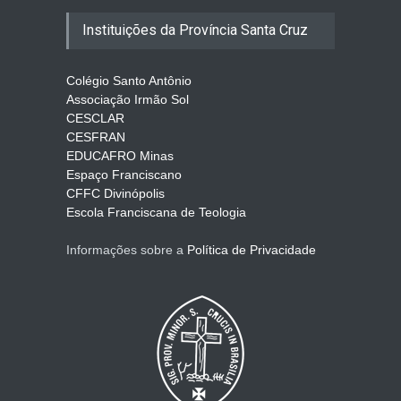
De Porciúncula, a força da
Instituições da Província Santa Cruz
misericórdia
EVENTOS
3 de agosto de 2026
Colégio Santo Antônio
Associação Irmão Sol
CESCLAR
Santa Clara de Assis: Mulher
CESFRAN
de Paz e Profecia para o
EDUCAFRO Minas
Nosso Tempo
Espaço Franciscano
ARTIGOS
3 de agosto de 2026
CFFC Divinópolis
Escola Franciscana de Teologia
Informações sobre a
Política de Privacidade