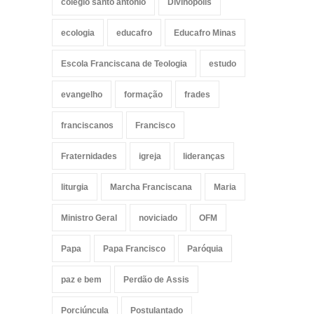
colégio santo antônio
Divinópolis
ecologia
educafro
Educafro Minas
Escola Franciscana de Teologia
estudo
evangelho
formação
frades
franciscanos
Francisco
Fraternidades
igreja
lideranças
liturgia
Marcha Franciscana
Maria
Ministro Geral
noviciado
OFM
Papa
Papa Francisco
Paróquia
paz e bem
Perdão de Assis
Porciúncula
Postulantado