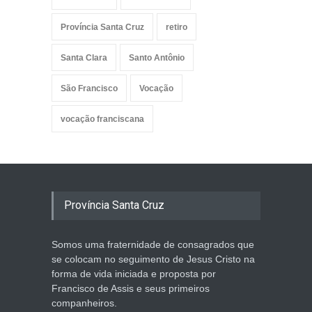
Província Santa Cruz
retiro
Santa Clara
Santo Antônio
São Francisco
Vocação
vocação franciscana
Província Santa Cruz
Somos uma fraternidade de consagrados que
se colocam no seguimento de Jesus Cristo na
forma de vida iniciada e proposta por
Francisco de Assis e seus primeiros
companheiros.