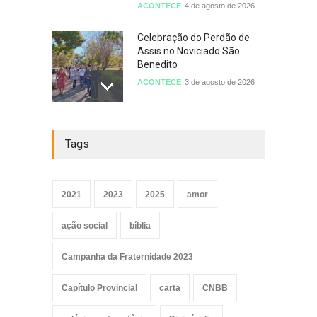
ACONTECE
4 de agosto de 2026
Celebração do Perdão de
Assis no Noviciado São
Benedito
ACONTECE
3 de agosto de 2026
De Porciúncula, a força da
Tags
misericórdia
EVENTOS
3 de agosto de 2026
2021
2023
2025
amor
Santa Clara de Assis: Mulher
ação social
bíblia
de Paz e Profecia para o
Nosso Tempo
Campanha da Fraternidade 2023
ARTIGOS
3 de agosto de 2026
Capítulo Provincial
carta
CNBB