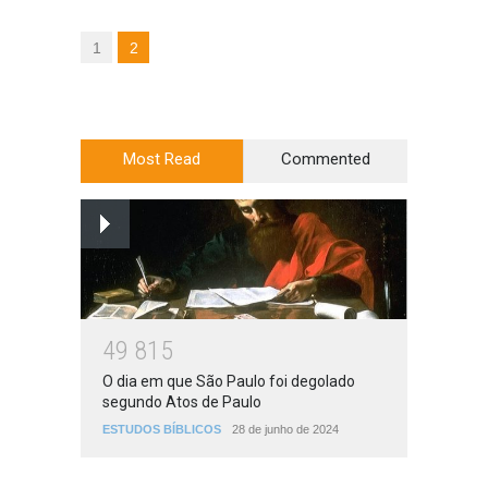
1
2
Most Read
Commented
4
9
8
1
5
O dia em que São Paulo foi degolado
segundo Atos de Paulo
ESTUDOS BÍBLICOS
28 de junho de 2024