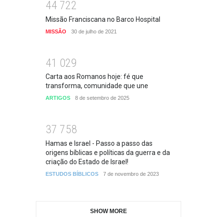
4
4
7
2
2
Missão Franciscana no Barco Hospital
MISSÃO
30 de julho de 2021
4
1
0
2
9
Carta aos Romanos hoje: fé que
transforma, comunidade que une
ARTIGOS
8 de setembro de 2025
3
7
7
5
8
Hamas e Israel - Passo a passo das
origens bíblicas e políticas da guerra e da
criação do Estado de Israel!
ESTUDOS BÍBLICOS
7 de novembro de 2023
SHOW MORE